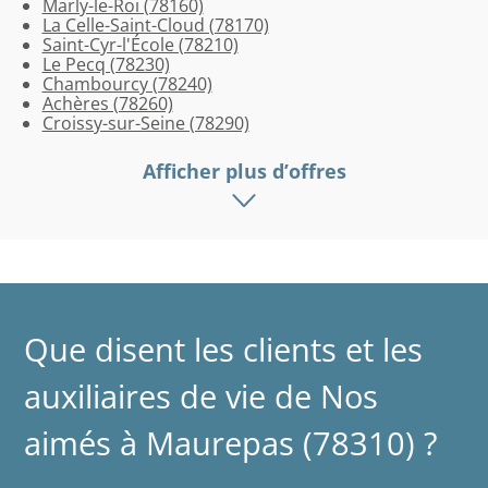
Marly-le-Roi (78160)
(78600)
(78860)
La Celle-Saint-Cloud (78170)
Saint-Cyr-l'École (78210)
Le Pecq (78230)
Chambourcy (78240)
Achères (78260)
Croissy-sur-Seine (78290)
Afficher plus d’offres
Que disent les clients et les
auxiliaires de vie de Nos
aimés à Maurepas (78310) ?